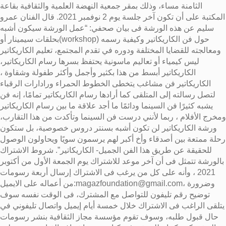
الثامنة مساء، وذلك بمقر جمعية النهضة العلمية والثقافية بقاعة
المكتبة على أن تكون آخر جلسة يوم 2 نوفمبر 2021. قال الفنان عمرو
سليم عن هذه الورشة فى بيان صحفي: “عمل الورشة سيكون أشبه
بحلقات سيمينار أو(workshop) حول فن الكاريكاتير وكيفية رسمه
ومعالجته للقضايا المختلفة ودوره في تقدم المجتمع، تعليم الكاريكاتير
ليس كيمياء أو تعاليم ماسونية يحتفظ بسرها رسام الكاريكاتير،
الكاريكاتير أبسط من هذا بكثير وأجمل وأكثر طفولة وشقاوة ،
الكاريكاتير فن مشاغب يتخطى الخطوط الحمراء ورادارات الرقباء
لتصل رسالته إلى المتلقى كما أرادها رسام الكاريكاتير تمامًا، إنه فن
يشبه كثيرًا فن السينما ودائمًا ما أجد علاقة ما بين رسام الكاريكاتير
ومخرج الأفلام ، ربما لأنني درست فن السينما وتأكدت من هذا التقارب،
ورشة الكاريكاتير لن تكون أشبه بسنتر دروس خصوصية، بل ستكون
رحلة ممتعة بين أصدقاء وأخ أكبر لهم يرسمون سويًا ويحاولون الوصول
للحقيقة عن طريق هذا الفن الجميل- الكاريكاتير”. شروط الاشتراك
بالورشة تتمثل فى أن آخر موعد للاشتراك يوم الجمعة الأول من أكتوبر
2021 ، وأنه على كل من يرغب فى الاشتراك إرسال أربعة رسومات
من أعماله على الايميل:magazfoundation@gmail.com، وضرورة
توضيح رقم تليفون للتواصل مع المشترك، فى الوقت نفسه سوف
يتلقى الراغب فى الاشتراك خلال خمسة أيام إيميل واتصال تليفوني في
حال قبول طلبه، وسوف تقوم مؤسسة مجاز الثقافية بنشر رسومات