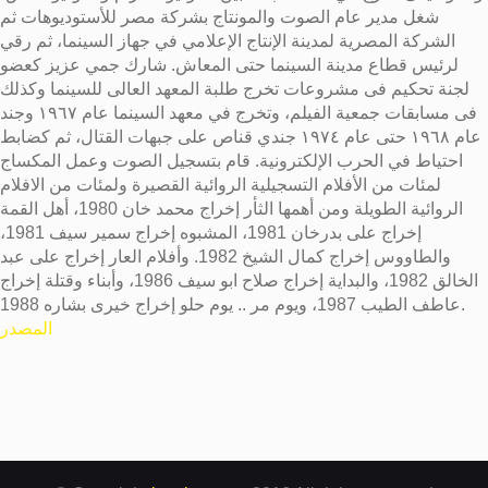
شغل مدير عام الصوت والمونتاج بشركة مصر للأستوديوهات ثم
الشركة المصرية لمدينة الإنتاج الإعلامي في جهاز السينما، ثم رقي
لرئيس قطاع مدينة السينما حتى المعاش. شارك جمي عزيز كعضو
لجنة تحكيم فى مشروعات تخرج طلبة المعهد العالى للسينما وكذلك
فى مسابقات جمعية الفيلم، وتخرج في معهد السينما عام ١٩٦٧ وجند
عام ١٩٦٨ حتى عام ١٩٧٤ جندي قناص على جبهات القتال، ثم كضابط
احتياط في الحرب الإلكترونية. قام بتسجيل الصوت وعمل المكساج
لمئات من الأفلام التسجيلية الروائية القصيرة ولمئات من الافلام
الروائية الطويلة ومن أهمها الثأر إخراج محمد خان 1980، أهل القمة
إخراج على بدرخان 1981، المشبوه إخراج سمير سيف 1981،
والطاووس إخراج كمال الشيخ 1982. وأفلام العار إخراج على عبد
الخالق 1982، والبداية إخراج صلاح ابو سيف 1986، وأبناء وقتلة إخراج
عاطف الطيب 1987، ويوم مر .. يوم حلو إخراج خيرى بشاره 1988.
المصدر