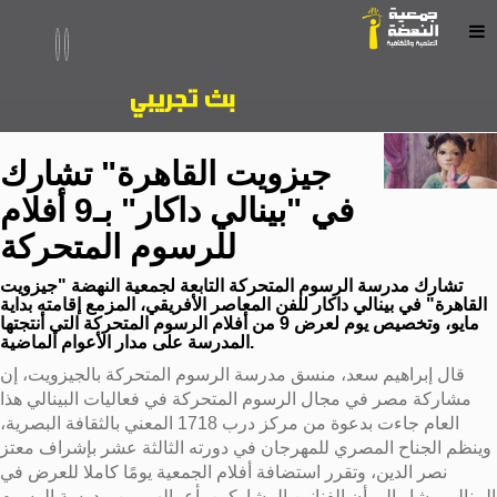
جيزويت القاهرة" تشارك
في "بينالي داكار" بـ9 أفلام
للرسوم المتحركة
تشارك مدرسة الرسوم المتحركة التابعة لجمعية النهضة "جيزويت
القاهرة" في بينالي داكار للفن المعاصر الأفريقي، المزمع إقامته بداية
مايو، وتخصيص يوم لعرض 9 من أفلام الرسوم المتحركة التي أنتجتها
المدرسة على مدار الأعوام الماضية.
قال إبراهيم سعد، منسق مدرسة الرسوم المتحركة بالجيزويت، إن
مشاركة مصر في مجال الرسوم المتحركة في فعاليات البينالي هذا
العام جاءت بدعوة من مركز درب 1718 المعني بالثقافة البصرية،
وينظم الجناح المصري للمهرجان في دورته الثالثة عشر بإشراف معتز
نصر الدين، وتقرر استضافة أفلام الجمعية يومًا كاملا للعرض في
البينالي. يشار إلى أن الفنانين المشاركين بأعمالهم من مدرسة الرسوم