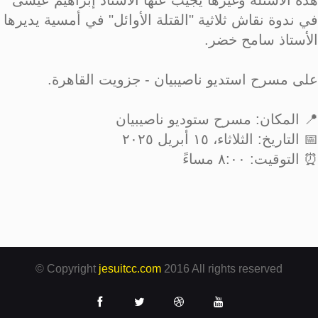
هذه الأسئلة وغيرها يجيب عنها الأستاذ إبراهيم عيسى
في ندوة نقاش ثلاثية "القتلة الأوائل" في أمسية يديرها
الأستاذ سامح خضر.
على مسرح استديو ناصيبيان - جزويت القاهرة.
📍 المكان: مسرح ستوديو ناصيبيان
📅 التاريخ: الثلاثاء، ١٥ أبريل ٢٠٢٥
⏰ التوقيت: ٨:٠٠ مساءً
© Copyright
jesuitcc.com
2016 All rights reserved