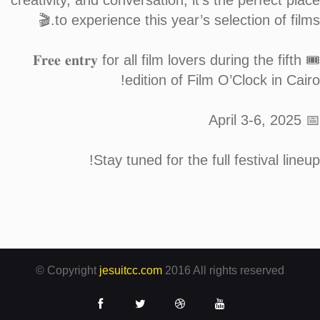
creativity, and conversation, it’s the perfect place
to experience this year’s selection of films.🎬
🎟️ 𝐅𝐫𝐞𝐞 𝐞𝐧𝐭𝐫𝐲 for all film lovers during the fifth
edition of Film O’Clock in Cairo!
📅 April 3-6, 2025
Stay tuned for the full festival lineup!
© Copyright
jesuitcc.com
2016 All rights reserved