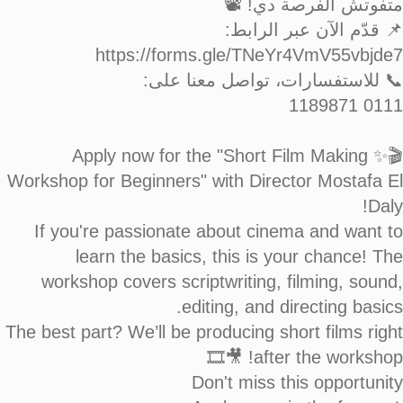
متفوتش الفرصة دي! 📽️
📌 قدّم الآن عبر الرابط:
https://forms.gle/TNeYr4VmV55vbjde7
📞 للاستفسارات، تواصل معنا على:
0111 1189871
🎬✨ Apply now for the "Short Film Making
Workshop for Beginners" with Director Mostafa El
Daly!
If you're passionate about cinema and want to
learn the basics, this is your chance! The
workshop covers scriptwriting, filming, sound,
editing, and directing basics.
The best part? We’ll be producing short films right
after the workshop! 🎥🎞️
Don't miss this opportunity