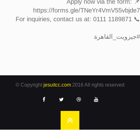
📌 Apply now via the form:
https://forms.gle/TNeYr4VmV55vbjde7
📞 For inquiries, contact us at: 0111 1189871
#جيزويت_القاهرة
© Copyright
jesuitcc.com
2016 All rights reserved