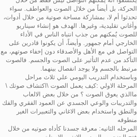
يكتشفوا أنه يمكنهم التواصل ليس فقط من خلال
الحركة، بل أيضاً من خلال الصوت والعواطف. سواء
تحدثوا أم لا، بمشاركة مساحة صوتية من خلال أدوات،
وأغاني تقليدية، وغيرها. الهدف هو إنشاء سيناريو
للصوت يٌمكنهم من جذب انتباه الناس في الأداء
الخارجي أمام جمهور. وأيضاً، أن يكونوا قادرين على
التواصل في مع الأهل والأصدقاء دون إخفاء صوتهم، مع
التأكد من عدم التأثير على الصوت والجسم. فالصوت
مرتبط بالجسم ولا يوجد انفصال بينهما.
وباستخدام التدريب اليومي علي ثلاث مراحل
المرحلة الاولي :كيف يعمل الصوت \اكتشاف صوتك \
ماالذي يعوق الصوت ؟ من خلال بعض الالعاب
والتدريبات والوعي الجسدي عن العمود الفقري والفك
والنطق واستخدام بعض الاغاني والتعبيرات الغير
منطوقه
المرحله الثانيه: معرفة جسدنا كأداه صوتيه من خلال