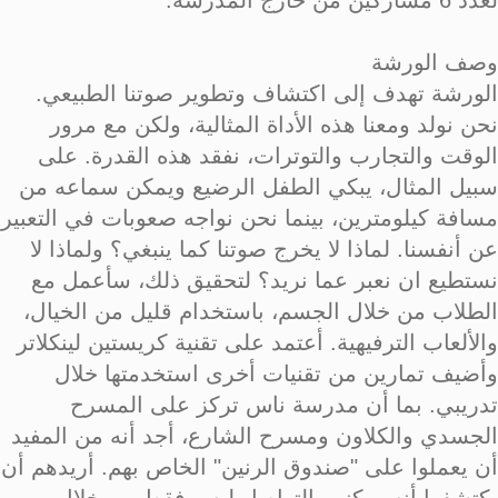
لعدد 6 مشاركين من خارج المدرسة.
وصف الورشة
الورشة تهدف إلى اكتشاف وتطوير صوتنا الطبيعي.
نحن نولد ومعنا هذه الأداة المثالية، ولكن مع مرور
الوقت والتجارب والتوترات، نفقد هذه القدرة. على
سبيل المثال، يبكي الطفل الرضيع ويمكن سماعه من
مسافة كيلومترين، بينما نحن نواجه صعوبات في التعبير
عن أنفسنا. لماذا لا يخرج صوتنا كما ينبغي؟ ولماذا لا
نستطيع ان نعبر عما نريد؟ لتحقيق ذلك، سأعمل مع
الطلاب من خلال الجسم، باستخدام قليل من الخيال،
والألعاب الترفيهية. أعتمد على تقنية كريستين لينكلاتر
وأضيف تمارين من تقنيات أخرى استخدمتها خلال
تدريبي. بما أن مدرسة ناس تركز على المسرح
الجسدي والكلاون ومسرح الشارع، أجد أنه من المفيد
أن يعملوا على "صندوق الرنين" الخاص بهم. أريدهم أن