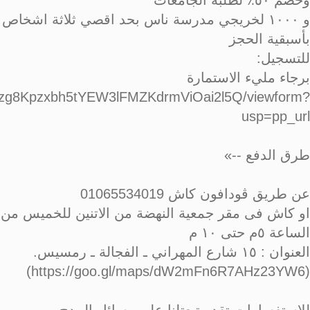
وخصم ٥٠٪ لطلبة الجامعات
و ١٠٠٠ لخريجي مدرسة ناس بحد اقصي ثلاثة اشخاص
بأسبقية الحجز
للتسجيل:
برجاء مليء الاستمارة
zirzg8Kpzxbh5tYEW3lFMZKdrmViOai2l5Q/viewform?
usp=pp_url
طرق الدفع --»
عن طريق ڤودافون كاش 01065534019
او كاش فى مقر جمعية النهضة من الاتنين للخميس من
الساعة ٥م حتى ١٠ م
العنوان : ١٥ شارع المهراني ـ الفجالة ـ رمسيس.
(https://goo.gl/maps/dW2mFn6R7AHz23YW6)