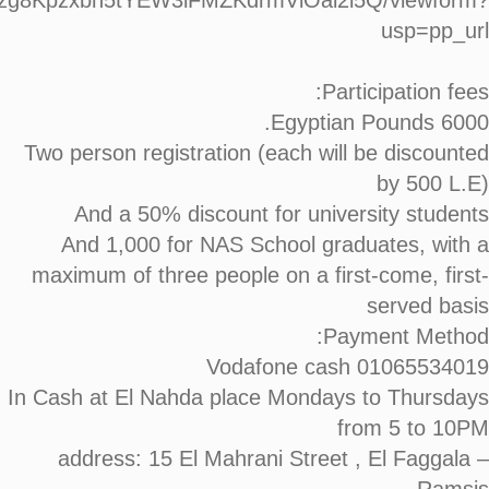
zirzg8Kpzxbh5tYEW3lFMZKdrmViOai2l5Q/viewform?
usp=pp_url
Participation fees:
6000 Egyptian Pounds.
Two person registration (each will be discounted
by 500 L.E)
And a 50% discount for university students
And 1,000 for NAS School graduates, with a
maximum of three people on a first-come, first-
served basis
Payment Method:
Vodafone cash 01065534019
In Cash at El Nahda place Mondays to Thursdays
from 5 to 10PM
address: 15 El Mahrani Street , El Faggala –