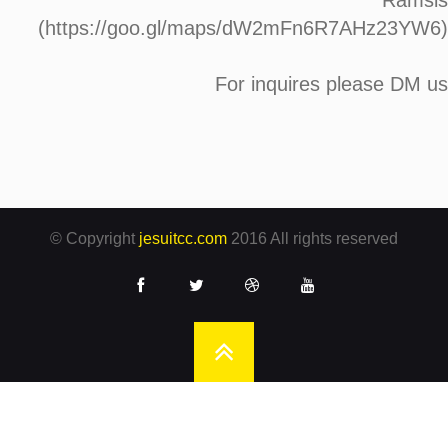
Ramsis
(https://goo.gl/maps/dW2mFn6R7AHz23YW6)
For inquires please DM us
© Copyright
jesuitcc.com
2016 All rights reserved