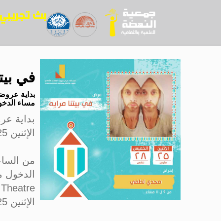
في بيتن
مساء الدخول مجان
بداية عر
الإثنين 25 مارس على أرض مسرح ستوديو ناصيبيان
من الساعة 9 لـ11
الدخول 
Studio Nasibian Theatreبداي
الإثنين 25 مارس على أرض مسرح ستوديو ناصيبيان