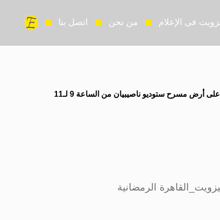
زويت فى الإعلام
من نحن
اتصل بنا
بداية عروضنا المسرحية في ليالي #جيزويت_القاهرة الرمضانية الإثنين 25 مارس على أرض مسرح ستوديو ناصيبيان من الساعة 9 لـ11