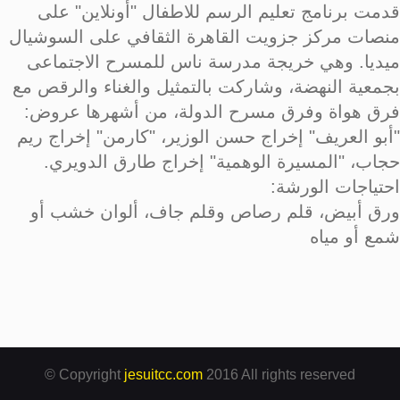
قدمت برنامج تعليم الرسم للاطفال "أونلاين" على
منصات مركز جزويت القاهرة الثقافي على السوشيال
ميديا. وهي خريجة مدرسة ناس للمسرح الاجتماعى
بجمعية النهضة، وشاركت بالتمثيل والغناء والرقص مع
فرق هواة وفرق مسرح الدولة، من أشهرها عروض:
"أبو العريف" إخراج حسن الوزير، "كارمن" إخراج ريم
حجاب، "المسيرة الوهمية" إخراج طارق الدويري.
احتياجات الورشة:
ورق أبيض، قلم رصاص وقلم جاف، ألوان خشب أو
شمع أو مياه
© Copyright
jesuitcc.com
2016 All rights reserved