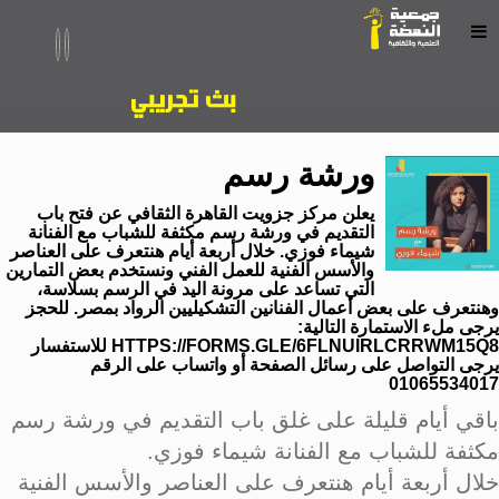
ورشة رسم
يعلن مركز جزويت القاهرة الثقافي عن فتح باب
التقديم في ورشة رسم مكثفة للشباب مع الفنانة
شيماء فوزي. خلال أربعة أيام هنتعرف على العناصر
والأسس الفنية للعمل الفني ونستخدم بعض التمارين
التي تساعد على مرونة اليد في الرسم بسلاسة،
وهنتعرف على بعض أعمال الفنانين التشكيليين الرواد بمصر. للحجز
يرجى ملء الاستمارة التالية:
HTTPS://FORMS.GLE/6FLNUIRLCRRWM15Q8 للاستفسار
يرجى التواصل على رسائل الصفحة أو واتساب على الرقم
01065534017
باقي أيام قليلة على غلق باب التقديم في ورشة رسم
مكثفة للشباب مع الفنانة شيماء فوزي.
خلال أربعة أيام هنتعرف على العناصر والأسس الفنية