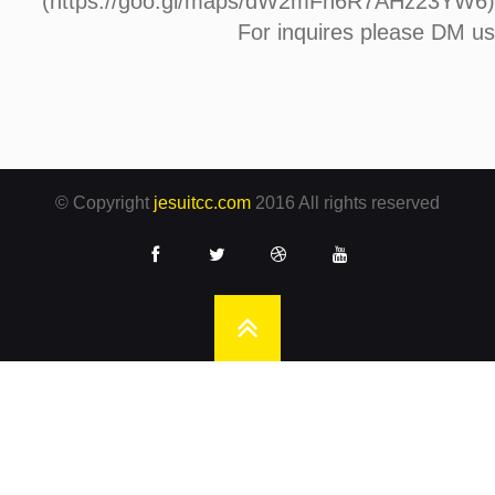
(https://goo.gl/maps/dW2mFn6R7AHz23YW6)
For inquires please DM us
© Copyright
jesuitcc.com
2016 All rights reserved