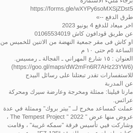
برجاء مليء الاستمارة
https://forms.gle/wXYPy6soMXSjZDst5
طرق الدفع --»
اخر ميعاد للدفع 4 يونيو 2023
عن طريق ڤودافون كاش 01065534019
او كاش فى مقر جمعية النهضة من الاتنين للخميس من
الساعة ٥م حتى ١٠ م
العنوان : ١٥ شارع المهراني ـ الفجالة ـ رمسيس.
(https://goo.gl/maps/dW2mFn6R7AHz23YW6)
للاستفسارات تقدر تبعتلنا على رسائل البيدج
عن المدربة
مارتا فيلينا: ممثلة ومخرجة وعارضة سيرك ومحركة
عرائس.
عملت كمساعد مخرج لــ "بيتر بروك" وممثلة في عدة
عروض منها عرض " The Tempest Project " 2022 ،
وشاركت فيي تأسيس فرقة "سمكه غريبة" ، وقامت