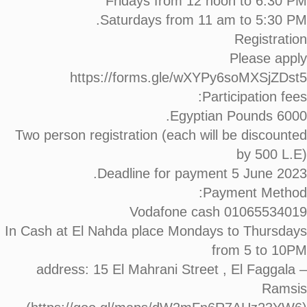
Fridays from 12 noon to 6:30 PM
Saturdays from 11 am to 5:30 PM.
Registration
Please apply
https://forms.gle/wXYPy6soMXSjZDst5
Participation fees:
6000 Egyptian Pounds.
Two person registration (each will be discounted
by 500 L.E)
Deadline for payment 5 June 2023.
Payment Method:
Vodafone cash 01065534019
In Cash at El Nahda place Mondays to Thursdays
from 5 to 10PM
address: 15 El Mahrani Street , El Faggala –
Ramsis