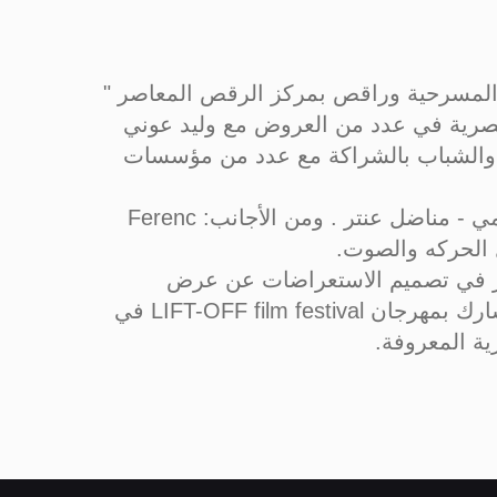
 المسرحية وراقص بمركز الرقص المعاصر "
مصرية في عدد من العروض مع وليد عوني
 والشباب بالشراكة مع عدد من مؤسسات
حاصل علي ورش في الرقص المعاصر مع مدربين مصريين وأجانب منهم: محمد شفيق - رأفت البيومي - مناضل عنتر . ومن الأجانب: Ferenc
يز في تصميم الاستعراضات عن عرض
"مسعود ووجيدة" بكلية الزراعة جامعة القاهرة، وتصميم الرقصات للفيلم القصير "وادينا الطيب" المشارك بمهرجان LIFT-OFF film festival في