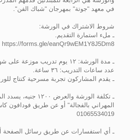
والورشة هي الرابعة للمبتدئين قدمهم المدر
في معهد "جوتة" بمهرجان "شباك الفن".
شروط الاشتراك في الورشة:
ـ ملء استمارة التقديم.
https://forms.gle/eanQr9wEM1Y8J5Dm8
ـ مدة الورشة: ١٢ يوم تدريب موزعة على شهر، أيام: اثنين ثلاثاء وخميس، من ٧ الي ١٠ مساء، تبدأ يوم الخميس ٢-٢-٢٠٢٣.
عدد ساعات التدريب: ٣٦ ساعة.
ـ يقدم المشاركون تجربة مسرحية كنتاج للور
المهراني بالفجالة" أو عن طريق فودافون ك
01065534019
ـ أي استفسارات عن طريق رسائل الصفحة أ