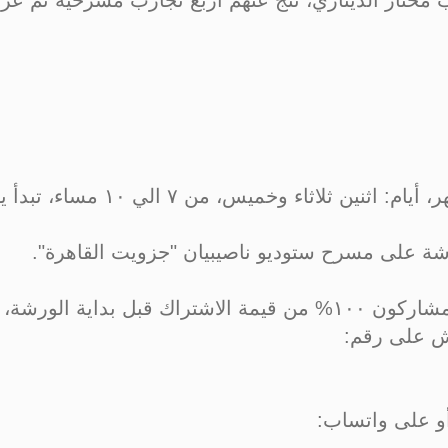
ب مختار الديناري، نتج عنهم أربع تجارب مسرحية تم 
شة على مسرح ستوديو ناصيبيان "جزويت القاهرة".
اش على رقم:
و على واتساب: