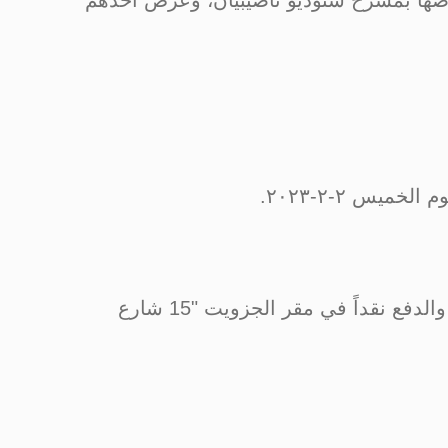
عرضها بمسرح ستوديو ناصيبيان، وعرض أحدهم
ـ تكلفة الورشة والعرض ١٢٠٠ جنيه، يسدد المشاركون ١٠٠% من قيمة الاشتراك قبل بداية الورشة، والدفع نقداً في مقر الجزويت "15 شارع