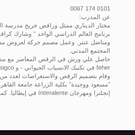
0101 174 0067
عن المدرب:
مختار الديناري ممثل وراقص خريج مدرسة ال
برنامج العالم الدراسي الواحد " وشارك كر
ومناضل عنتر. وعمل مصمم حركة لعروض مسرح
المجتمع المدني.
feher في تكنيك الانسياب الحيواني - و Dario sigco و Josefine chiero في تقنيات التواصل من خلال الحركه والصوت.
وقام بتصميم الرقص والاستعراضات لعدد من
إنجلترا ومهرجان Intimalente في إيطاليا. كما صمم رقصات إعلانات تجارية لعدد من الماركات التجارية المعروفة.